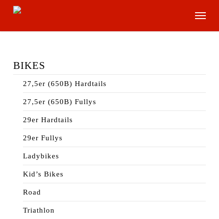
Skip
Menu
to
main
content
BIKES
27,5er (650B) Hardtails
27,5er (650B) Fullys
29er Hardtails
29er Fullys
Ladybikes
Kid’s Bikes
Road
Triathlon