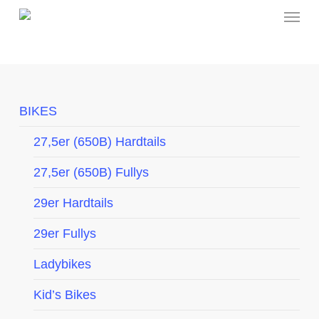
Menu
Skip
to
main
content
BIKES
27,5er (650B) Hardtails
27,5er (650B) Fullys
29er Hardtails
29er Fullys
Ladybikes
Kid’s Bikes