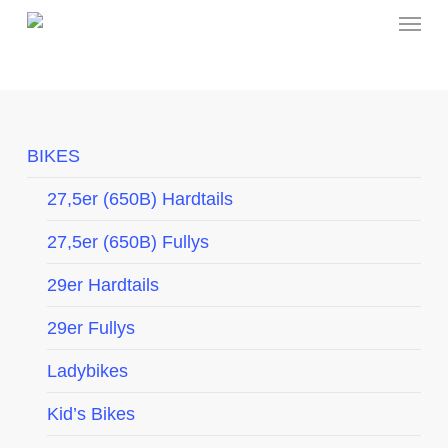
Menu
Skip
to
main
content
BIKES
27,5er (650B) Hardtails
27,5er (650B) Fullys
29er Hardtails
29er Fullys
Ladybikes
Kid’s Bikes