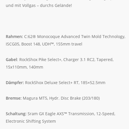
und mit Vollgas – durchs Gelände!
Rahmen:
C:62® Monocoque Advanced Twin Mold Technology,
ISCG05, Boost 148, UDH™, 155mm travel
Gabel
:
RockShox Pike Select+, Charger 3.1 RC2, Tapered,
15x110mm, 140mm
Dämpfer:
RockShox Deluxe Select+ RT, 185×52.5mm
Bremse:
Magura MT5, Hydr. Disc Brake (203/180)
Schaltung:
Sram GX Eagle AXS™ Transmission, 12-Speed,
Electronic Shifting System