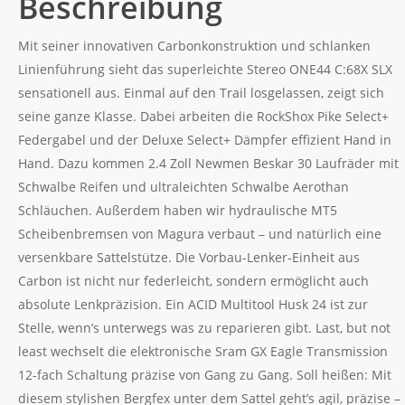
Beschreibung
Mit seiner innovativen Carbonkonstruktion und schlanken
Linienführung sieht das superleichte Stereo ONE44 C:68X SLX
sensationell aus. Einmal auf den Trail losgelassen, zeigt sich
seine ganze Klasse. Dabei arbeiten die RockShox Pike Select+
Federgabel und der Deluxe Select+ Dämpfer effizient Hand in
Hand. Dazu kommen 2.4 Zoll Newmen Beskar 30 Laufräder mit
Schwalbe Reifen und ultraleichten Schwalbe Aerothan
Schläuchen. Außerdem haben wir hydraulische MT5
Scheibenbremsen von Magura verbaut – und natürlich eine
versenkbare Sattelstütze. Die Vorbau-Lenker-Einheit aus
Carbon ist nicht nur federleicht, sondern ermöglicht auch
absolute Lenkpräzision. Ein ACID Multitool Husk 24 ist zur
Stelle, wenn’s unterwegs was zu reparieren gibt. Last, but not
least wechselt die elektronische Sram GX Eagle Transmission
12-fach Schaltung präzise von Gang zu Gang. Soll heißen: Mit
diesem stylishen Bergfex unter dem Sattel geht’s agil, präzise –