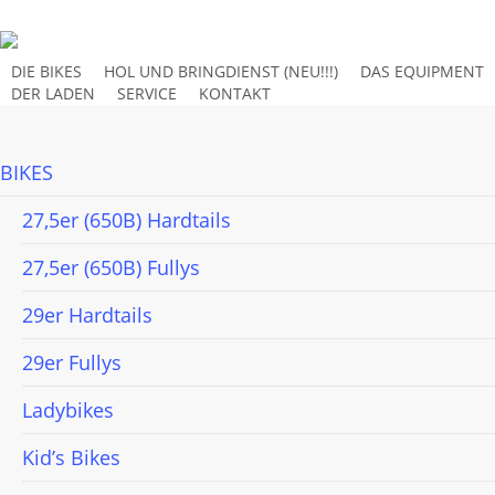
Skip
to
main
DIE BIKES
HOL UND BRINGDIENST (NEU!!!)
DAS EQUIPMENT
DER LADEN
SERVICE
KONTAKT
content
BIKES
27,5er (650B) Hardtails
27,5er (650B) Fullys
29er Hardtails
29er Fullys
Ladybikes
Kid’s Bikes