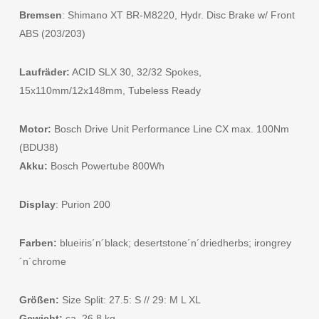
Bremsen
: Shimano XT BR-M8220, Hydr. Disc Brake w/ Front
ABS (203/203)
Laufräder:
ACID SLX 30, 32/32 Spokes,
15x110mm/12x148mm, Tubeless Ready
Motor:
Bosch Drive Unit Performance Line CX max. 100Nm
(BDU38)
Akku:
Bosch Powertube 800Wh
Display
: Purion 200
Farben:
blueiris´n´black; desertstone´n´driedherbs; irongrey
´n´chrome
Größen:
Size Split: 27.5: S // 29: M L XL
Gewicht:
ca. 26,8 kg