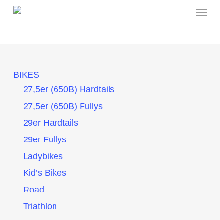
Menu
Skip
to
main
content
BIKES
27,5er (650B) Hardtails
27,5er (650B) Fullys
29er Hardtails
29er Fullys
Ladybikes
Kid’s Bikes
Road
Triathlon