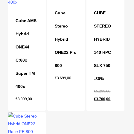
Cube
CUBE
Cube AMS
Stereo
STEREO
Hybrid
Hybrid
HYBRID
ONE44
ONE22 Pro
140 HPC
C:68x
800
SLX 750
Super TM
€
3.699,00
-30%
400x
Ursprünglich
€
5.299,00
Aktueller
Preis
€
8.999,00
€
3.700,00
Preis
war:
ist:
€5.299,00
€3.700,00.