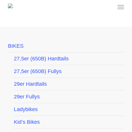
Menu
Skip
to
main
content
BIKES
27,5er (650B) Hardtails
27,5er (650B) Fullys
29er Hardtails
29er Fullys
Ladybikes
Kid’s Bikes