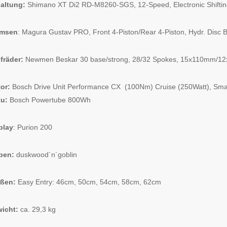
altung:
Shimano XT Di2 RD-M8260-SGS, 12-Speed, Electronic Shifti
emsen
: Magura Gustav PRO, Front 4-Piston/Rear 4-Piston, Hydr. Disc 
fräder:
Newmen Beskar 30 base/strong, 28/32 Spokes, 15x110mm/1
or:
Bosch Drive Unit Performance CX (100Nm) Cruise (250Watt), Sma
ku:
Bosch Powertube 800Wh
play
: Purion 200
ben:
duskwood´n´goblin
ößen:
Easy Entry: 46cm, 50cm, 54cm, 58cm, 62cm
icht:
ca. 29,3 kg