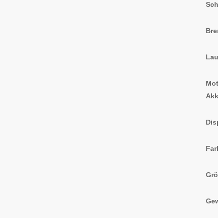
Sch
Br
Lau
Mot
Ak
Dis
Far
Gr
Gew