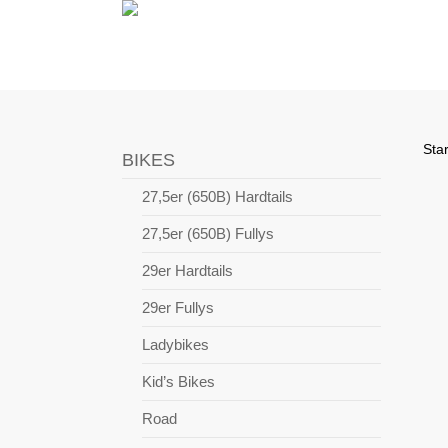
Skip
to
main
content
Star
BIKES
27,5er (650B) Hardtails
27,5er (650B) Fullys
29er Hardtails
29er Fullys
Ladybikes
Kid’s Bikes
Road