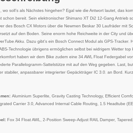
, wo soll’s als Nächstes hingehen? Egal wie die Antwort lautet, das k
ht schon bereit. Sein elektronischer Shimano XT Di2 12-Gang Antrieb s
er des Bosch CX Motors über die Newmen Beskar 30 Laufräder mit Sc
rsetzt auf den Boden. Seine enorm hohe Reichweite in der City und ü
erTube Akku. Dazu gibt’s ein Bosch Connect Modul als GPS-Tracker.
 ABS-Technologie übrigens ermöglichen selbst bei widrigem Wetter to
rkomfort haben wir dem Bike zudem eine 34 AWL Float Federgabel von 
ederte Parallelogramm-Sattelstütze mit auf den Weg gegeben. Last, but
r stabiler, anpassbarer integrierter Gepäckträger IC 3.0. an Bord. Kurz: 
hmen:
Aluminium Superlite, Gravity Casting Technology, Efficient Comfo
egrated Carrier 3.0, Advanced Internal Cable Routing, 1.5 Headtube (E
el:
Fox 34 Float AWL, 2-Position Sweep-Adjust RAIL Damper, Tapere