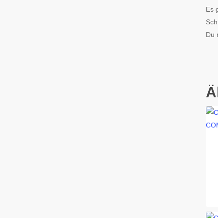
Es 
Sch
Du 
Ä