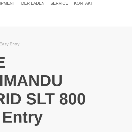
IPMENT
DER LADEN
SERVICE
KONTAKT
asy Entry
E
HMANDU
ID SLT 800
 Entry