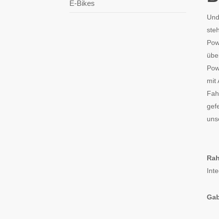
E-Bikes
Und
ste
Pow
übe
Pow
mit
Fah
gef
unse
Ra
Int
Gab