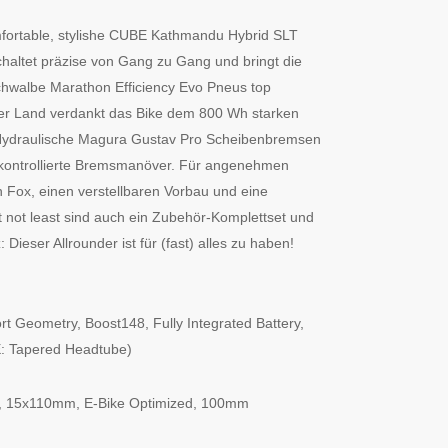
omfortable, stylishe CUBE Kathmandu Hybrid SLT
chaltet präzise von Gang zu Gang und bringt die
hwalbe Marathon Efficiency Evo Pneus top
ber Land verdankt das Bike dem 800 Wh starken
 Hydraulische Magura Gustav Pro Scheibenbremsen
p kontrollierte Bremsmanöver. Für angenehmen
Fox, einen verstellbaren Vorbau und eine
 not least sind auch ein Zubehör-Komplettset und
Dieser Allrounder ist für (fast) alles zu haben!
rt Geometry, Boost148, Fully Integrated Battery,
E: Tapered Headtube)
d, 15x110mm, E-Bike Optimized, 100mm