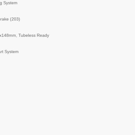
ng System
Brake (203)
2x148mm, Tubeless Ready
rt System