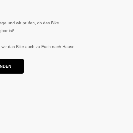
0
age und wir prüfen, ob das Bike
bar ist!
 wir das Bike auch zu Euch nach Hause.
ENDEN