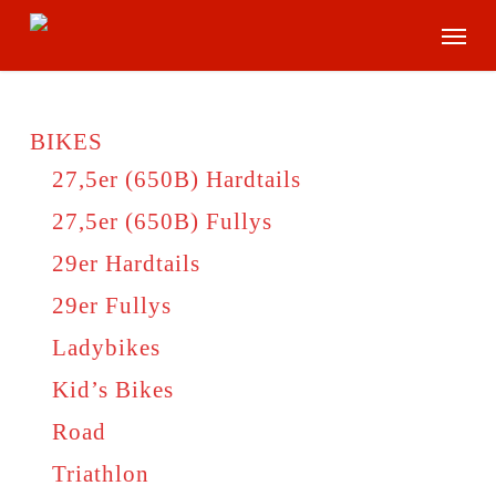
Skip
Menu
to
main
content
BIKES
27,5er (650B) Hardtails
27,5er (650B) Fullys
29er Hardtails
29er Fullys
Ladybikes
Kid’s Bikes
Road
Triathlon