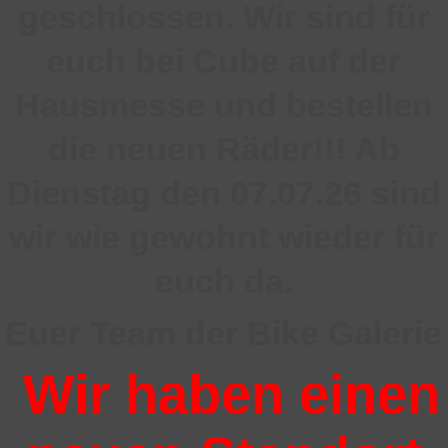
geschlossen
. Wir sind für
euch bei Cube auf der
Hausmesse und bestellen
die neuen Räder!!! Ab
Dienstag den 07.07.26 sind
wir wie gewohnt wieder für
euch da.
Euer Team der Bike Galerie
Wir haben einen